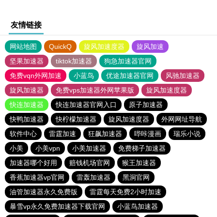
友情链接
网站地图
QuickQ
旋风加速度器
旋风加速
坚果加速器
tiktok加速器
狗急加速器官网
免费vqn外网加速
小蓝鸟
优途加速器官网
风驰加速器
旋风加速器
免费vps加速器外网苹果版
旋风加速度器
快连加速器
快连加速器官网入口
原子加速器
快鸭加速器
快柠檬加速器
旋风加速度器
外网网址导航
软件中心
雷霆加速
狂飙加速器
哔咔漫画
瑞乐小说
小美
小美vpn
小美加速器
免费梯子加速器
加速器哪个好用
赔钱机场官网
猴王加速器
香蕉加速器vp官网
雷轰加速器
黑洞官网
油管加速器永久免费版
雷霆每天免费2小时加速
暴雪vp永久免费加速器下载官网
小蓝鸟加速器