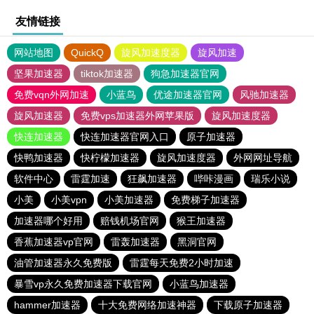
友情链接
网站地图
QuickQ
旋风加速度器
旋风加速
坚果加速器
tiktok加速器
狗急加速器官网
免费vqn外网加速
小蓝鸟
优途加速器官网
风驰加速器
旋风加速器
免费vps加速器外网苹果版
旋风加速度器
快连加速器
快连加速器官网入口
原子加速器
快鸭加速器
快柠檬加速器
旋风加速度器
外网网址导航
软件中心
雷霆加速
狂飙加速器
哔咔漫画
瑞乐小说
小美
小美vpn
小美加速器
免费梯子加速器
加速器哪个好用
赔钱机场官网
猴王加速器
香蕉加速器vp官网
雷轰加速器
黑洞官网
油管加速器永久免费版
雷霆每天免费2小时加速
暴雪vp永久免费加速器下载官网
小蓝鸟加速器
hammer加速器
十大免费网络加速神器
下载原子加速器