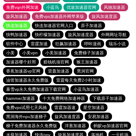
免费vqn外网加速
小蓝鸟
优途加速器官网
风驰加速器
旋风加速器
免费vps加速器外网苹果版
旋风加速度器
快连加速器
快连加速器官网入口
原子加速器
快鸭加速器
快柠檬加速器
旋风加速度器
外网网址导航
软件中心
雷霆加速
狂飙加速器
哔咔漫画
瑞乐小说
小美
小美vpn
小美加速器
免费梯子加速器
加速器哪个好用
赔钱机场官网
猴王加速器
香蕉加速器vp官网
雷轰加速器
黑洞官网
油管加速器永久免费版
雷霆每天免费2小时加速
暴雪vp永久免费加速器下载官网
小蓝鸟加速器
hammer加速器
十大免费网络加速神器
下载原子加速器
免费vps试用七天风驰
雷霆加器速
星空加速器
黑洞海外npv加速梯子
旋风加速度器
安易加速器
梯子免费加速器永久免费版
洋葱加速器
蚂蚁vp加速器官网
水母加速器
快连npv
旋风加速度器
落地机
一元机场