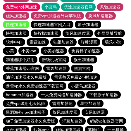
免费vqn外网加速
小蓝鸟
优途加速器官网
风驰加速器
旋风加速器
免费vps加速器外网苹果版
旋风加速度器
快连加速器
快连加速器官网入口
原子加速器
快鸭加速器
快柠檬加速器
旋风加速度器
外网网址导航
软件中心
雷霆加速
狂飙加速器
哔咔漫画
瑞乐小说
小美
小美vpn
小美加速器
免费梯子加速器
加速器哪个好用
赔钱机场官网
猴王加速器
香蕉加速器vp官网
雷轰加速器
黑洞官网
油管加速器永久免费版
雷霆每天免费2小时加速
暴雪vp永久免费加速器下载官网
小蓝鸟加速器
hammer加速器
十大免费网络加速神器
下载原子加速器
免费vps试用七天风驰
雷霆加器速
星空加速器
黑洞海外npv加速梯子
旋风加速度器
安易加速器
梯子免费加速器永久免费版
洋葱加速器
蚂蚁vp加速器官网
水母加速器
快连npv
旋风加速度器
落地机
一元机场