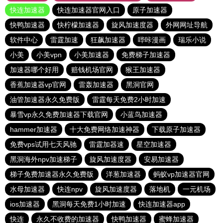
快连加速器
快连加速器官网入口
原子加速器
快鸭加速器
快柠檬加速器
旋风加速度器
外网网址导航
软件中心
雷霆加速
狂飙加速器
哔咔漫画
瑞乐小说
小美
小美vpn
小美加速器
免费梯子加速器
加速器哪个好用
赔钱机场官网
猴王加速器
香蕉加速器vp官网
雷轰加速器
黑洞官网
油管加速器永久免费版
雷霆每天免费2小时加速
暴雪vp永久免费加速器下载官网
小蓝鸟加速器
hammer加速器
十大免费网络加速神器
下载原子加速器
免费vps试用七天风驰
雷霆加器速
星空加速器
黑洞海外npv加速梯子
旋风加速度器
安易加速器
梯子免费加速器永久免费版
洋葱加速器
蚂蚁vp加速器官网
水母加速器
快连npv
旋风加速度器
落地机
一元机场
ios加速器
黑洞每天免费1小时加速
快连加速器app
快连
永久不收费的加速器
快鸭加速器
蜜蜂加速器