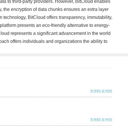
 data to third-party providers. However, BitCloud enables
ly, the encryption of data chunks ensures an extra layer
in technology, BitCloud offers transparency, immutability,
platform presents an eco-friendly alternative to energy-
itCloud represents a significant advancement in the world
oach offers individuals and organizations the ability to
支持
[0]
反对
[0]
支持
[0]
反对
[0]