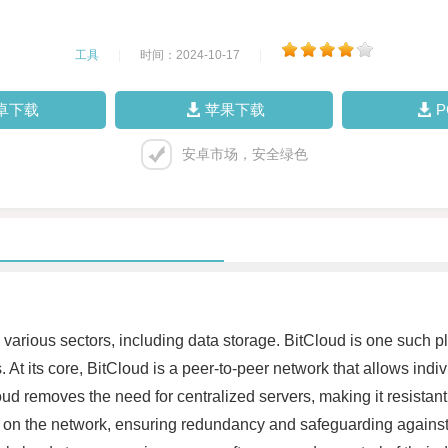
工具
|
时间：2024-10-17
|
卓下载
苹果下载
安卓市场，安全绿色
various sectors, including data storage. BitCloud is one such p
At its core, BitCloud is a peer-to-peer network that allows indiv
oud removes the need for centralized servers, making it resistant
on the network, ensuring redundancy and safeguarding against s