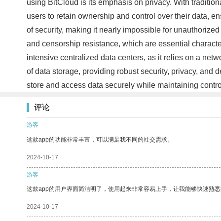
using BitCloud is its emphasis on privacy. With tradition
users to retain ownership and control over their data, en
of security, making it nearly impossible for unauthorized
and censorship resistance, which are essential character
intensive centralized data centers, as it relies on a net
of data storage, providing robust security, privacy, and d
store and access data securely while maintaining contro
评论
游客
这款app的功能非常丰富，可以满足我不同的社交需求。
2024-10-17
游客
这款app的用户界面简洁明了，使用起来非常容易上手，让我能够快速熟
2024-10-17