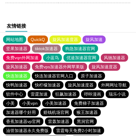
友情链接
网站地图
QuickQ
旋风加速度器
旋风加速
坚果加速器
tiktok加速器
狗急加速器官网
免费vqn外网加速
小蓝鸟
优途加速器官网
风驰加速器
旋风加速器
免费vps加速器外网苹果版
旋风加速度器
快连加速器
快连加速器官网入口
原子加速器
快鸭加速器
快柠檬加速器
旋风加速度器
外网网址导航
软件中心
雷霆加速
狂飙加速器
哔咔漫画
瑞乐小说
小美
小美vpn
小美加速器
免费梯子加速器
加速器哪个好用
赔钱机场官网
猴王加速器
香蕉加速器vp官网
雷轰加速器
黑洞官网
油管加速器永久免费版
雷霆每天免费2小时加速